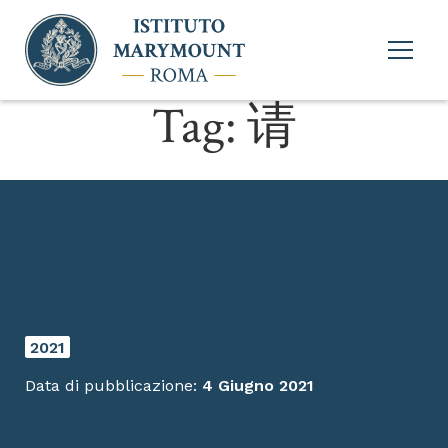
Apri
menu
princi
Tag:
请
Cittadini del mondo
crescono
2021
Data di pubblicazione:
4 Giugno 2021