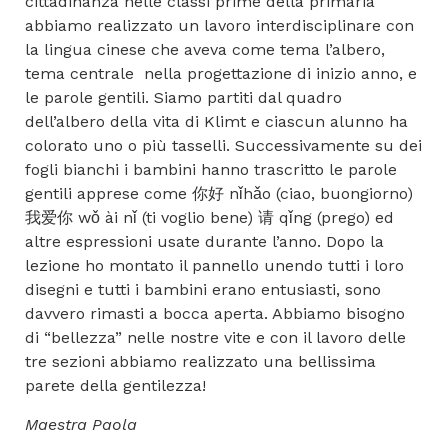
cittadinanza nelle classi prime della primaria
abbiamo realizzato un lavoro interdisciplinare con
la lingua cinese che aveva come tema l’albero,
tema centrale nella progettazione di inizio anno, e
le parole gentili. Siamo partiti dal quadro
dell’albero della vita di Klimt e ciascun alunno ha
colorato uno o più tasselli. Successivamente su dei
fogli bianchi i bambini hanno trascritto le parole
gentili apprese come 你好 nǐhǎo (ciao, buongiorno)
我爱你 wǒ ài nǐ (ti voglio bene) 请 qǐng (prego) ed
altre espressioni usate durante l’anno. Dopo la
lezione ho montato il pannello unendo tutti i loro
disegni e tutti i bambini erano entusiasti, sono
davvero rimasti a bocca aperta. Abbiamo bisogno
di “bellezza” nelle nostre vite e con il lavoro delle
tre sezioni abbiamo realizzato una bellissima
parete della gentilezza!
Maestra Paola