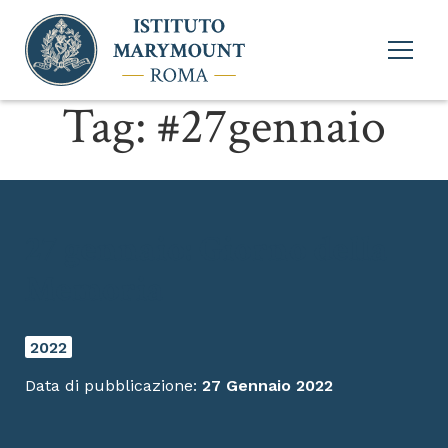
Apri
menu
princi
Tag:
#27gennaio
27 gennaio: Giorno della
Memoria
2022
Data di pubblicazione:
27 Gennaio 2022