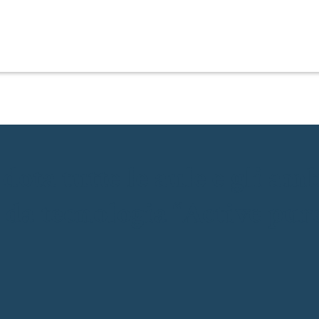
dota tutte le aule e gli am
ti da tecnologia “Active pu