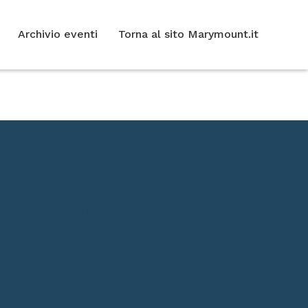
Archivio eventi
Torna al sito Marymount.it
bienti comuni di
re” certificato da NASA