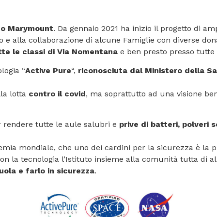
uto Marymount
. Da gennaio 2021 ha inizio il progetto di 
so e alla collaborazione di alcune Famiglie con diverse donazi
utte le classi di Via Nomentana
e ben presto presso tutte 
logia “
Active Pure
“,
riconosciuta dal Ministero della S
la lotta
contro il covid
, ma soprattutto ad una visione be
 rendere tutte le aule salubri e
prive di batteri, polveri s
a mondiale, che uno dei cardini per la sicurezza è la pre
 la tecnologia l’Istituto insieme alla comunità tutta di alun
uola e farlo in sicurezza
.