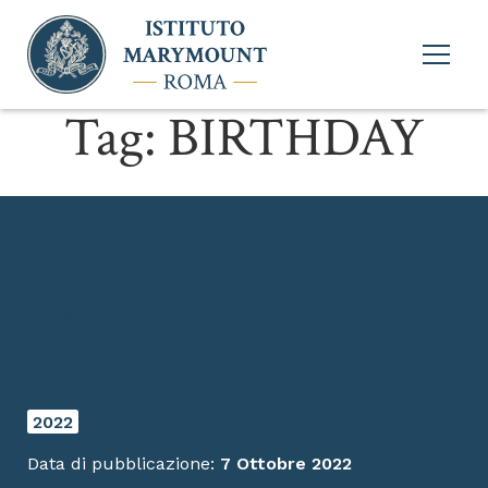
Apri
menu
princi
Tag:
BIRTHDAY
Buon compleanno
Marymount! Il nostro
istituto festeggia 92 anni
2022
Data di pubblicazione:
7 Ottobre 2022