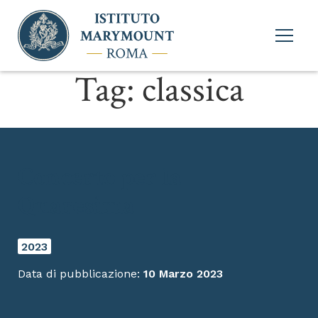
Apri
menu
princi
Tag:
classica
Concerto per la
Quaresima
2023
Data di pubblicazione:
10 Marzo 2023