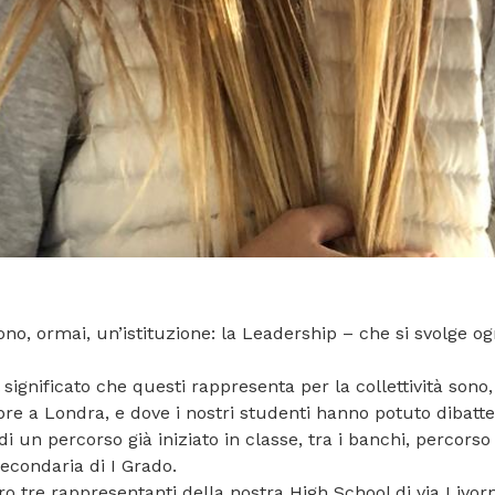
o, ormai, un’istituzione: la Leadership – che si svolge og
l significato che questi rappresenta per la collettività sono
re a Londra, e dove i nostri studenti hanno potuto dibattere 
i un percorso già iniziato in classe, tra i banchi, percors
Secondaria di I Grado.
o tre rappresentanti della nostra High School di via Livor