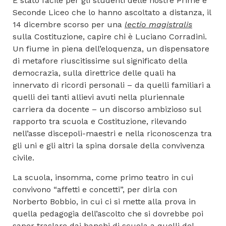
È stato facile per gli studenti delle nostre Prime e
Seconde Liceo che lo hanno ascoltato a distanza, il
14 dicembre scorso per una
lectio magistralis
sulla Costituzione, capire chi è Luciano Corradini.
Un fiume in piena dell’eloquenza, un dispensatore
di metafore riuscitissime sul significato della
democrazia, sulla direttrice delle quali ha
innervato di ricordi personali – da quelli familiari a
quelli dei tanti allievi avuti nella pluriennale
carriera da docente – un discorso ambizioso sul
rapporto tra scuola e Costituzione, rilevando
nell’asse discepoli-maestri e nella riconoscenza tra
gli uni e gli altri la spina dorsale della convivenza
civile.
La scuola, insomma, come primo teatro in cui
convivono “affetti e concetti”, per dirla con
Norberto Bobbio, in cui ci si mette alla prova in
quella pedagogia dell’ascolto che si dovrebbe poi
saper traslare dai banchi di scuola a quelli del