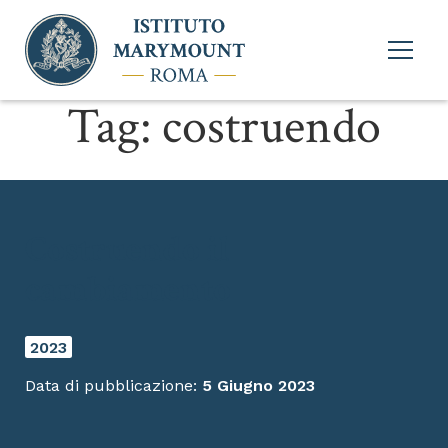
Apri
menu
princi
Tag:
costruendo
Costruendo il
cambiamento
2023
Data di pubblicazione:
5 Giugno 2023