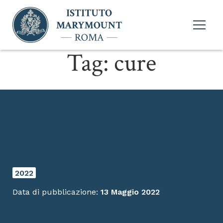
Apri
menu
princi
Tag:
cure
RACE FOR THE CURE
2022
2022
Data di pubblicazione:
13 Maggio 2022