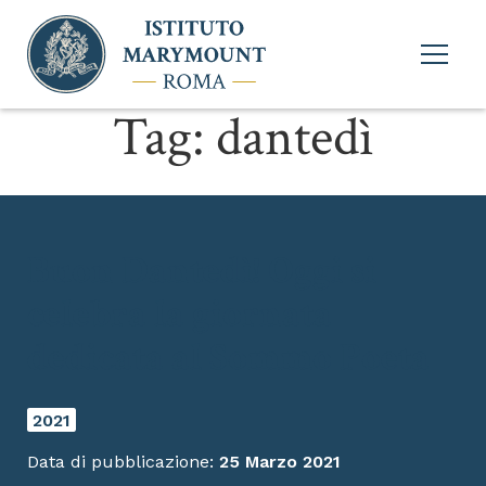
Apri
menu
princi
Tag:
dantedì
Buon Dantedì! Oggi si
celebra la giornata
dedicata al Sommo Poeta
2021
Data di pubblicazione:
25 Marzo 2021