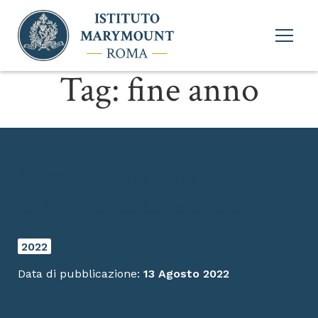
Apri
menu
princi
Tag:
fine anno
Tutta l’emozione del
concerto di fine anno
2022
Data di pubblicazione:
13 Agosto 2022