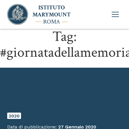
Apri
menu
princi
Tag:
#giornatadellamemori
27 gennaio, Giorno della
memoria
2020
Data di pubblicazione:
27 Gennaio 2020