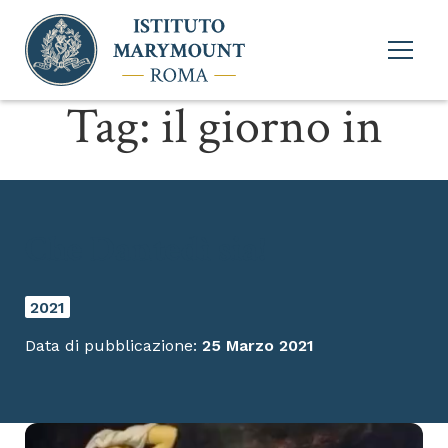
Apri
menu
princi
Tag:
il giorno in
Che Dantedì sia!
2021
Data di pubblicazione:
25 Marzo 2021