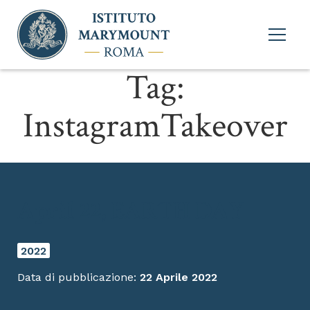
Apri
menu
princi
Tag:
InstagramTakeover
April 22, EARTH DAY
2022
Data di pubblicazione:
22 Aprile 2022