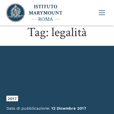
Apri
menu
princi
Tag:
legalità
Educazione civica e
legalità: un incontro
speciale
2017
Data di pubblicazione:
12 Dicembre 2017