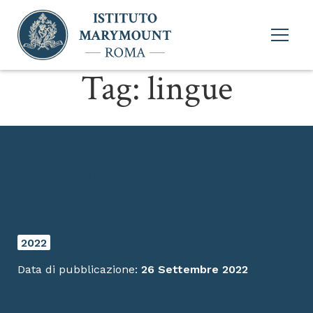
Apri
menu
princi
Tag:
lingue
Giornata Europea delle
Lingue
2022
Data di pubblicazione:
26 Settembre 2022