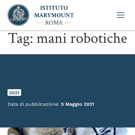
Apri
menu
princi
Tag:
mani robotiche
Robotic Hand
2021
Data di pubblicazione:
5 Maggio 2021