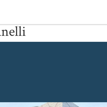
nelli
a Cina