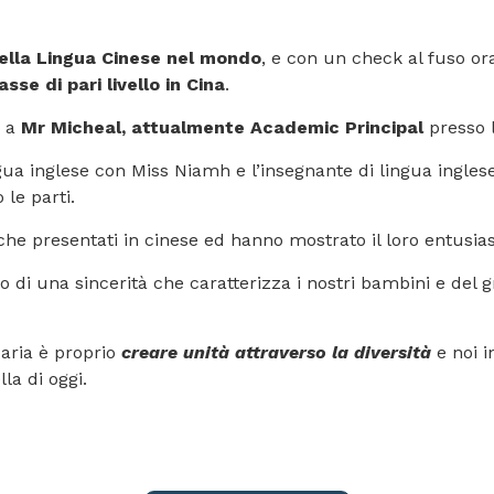
ella Lingua Cinese nel mondo
, e con un check al fuso ora
sse di pari livello in Cina
.
e a
Mr Micheal, attualmente Academic Principal
presso 
gua inglese con Miss Niamh e l’insegnante di lingua ingles
le parti.
e presentati in cinese ed hanno mostrato il loro entusia
o di una sincerità che caratterizza i nostri bambini e del 
Maria è proprio
creare unità attraverso la diversità
e noi 
la di oggi.