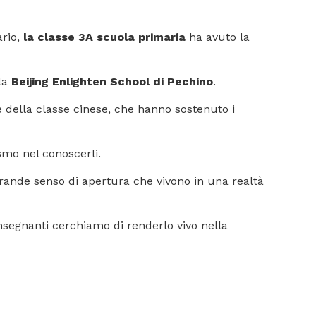
rio,
la classe 3A scuola primaria
ha avuto la
la
Beijing Enlighten School di Pechino
.
e della classe cinese, che hanno sostenuto i
smo nel conoscerli.
grande senso di apertura che vivono in una realtà
insegnanti cerchiamo di renderlo vivo nella