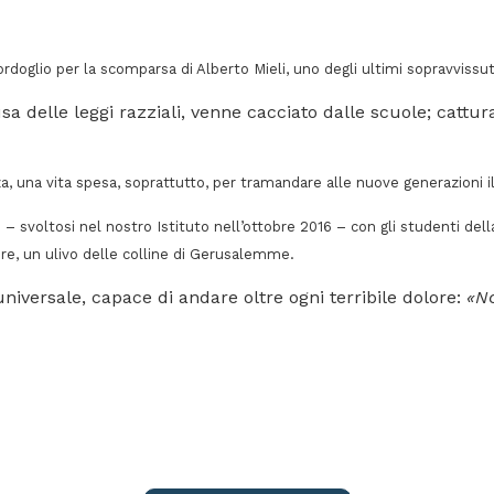
oglio per la scomparsa di Alberto Mieli, uno degli ultimi sopravvissuti
a delle leggi razziali, venne cacciato dalle scuole; cattur
za, una vita spesa, soprattutto, per tramandare alle nuove generazioni i
ntro – svoltosi nel nostro Istituto nell’ottobre 2016 – con gli studenti 
ore, un ulivo delle colline di Gerusalemme.
niversale, capace di andare oltre ogni terribile dolore:
«No