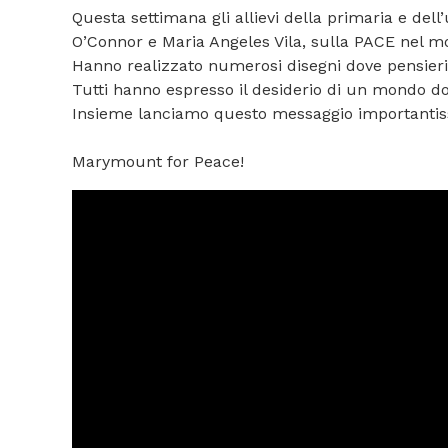
Questa settimana gli allievi della primaria e dell
O’Connor e Maria Angeles Vila, sulla PACE nel m
Hanno realizzato numerosi disegni dove pensie
Tutti hanno espresso il desiderio di un mondo dov
Insieme lanciamo questo messaggio importantissim
Marymount for Peace!