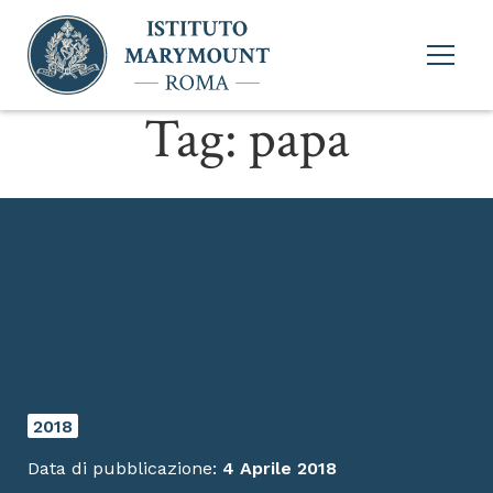
Apri
menu
princi
Tag:
papa
I giovani, la fede e il
discernimento
vocazionale
2018
Data di pubblicazione:
4 Aprile 2018