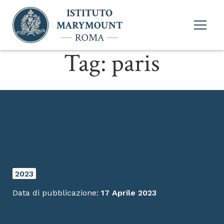
Apri
menu
princi
Tag:
paris
MUN, un’esperienza
globale
2023
Data di pubblicazione:
17 Aprile 2023