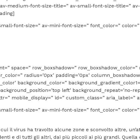
-medium-font-size-title=” av-small-font-size-title=” av-
ading]
mall-font-size=” av-mini-font-size=” font_color=” color=
gnment=” space=” row_boxshadow=” row_boxshadow_color=
er_color=” radius=’0px’ padding=’0px’ column_boxshad
color’ background_color=” background_gradient_color1=
background_position=’top left’ background_repeat=’no-repe
_attr=” mobile_display=” id=” custom_class=” aria_label=” 
mall-font-size=” av-mini-font-size=” font_color=” color=
n cui il virus ha travolto alcune zone e sconvolto altre, un’
enti e di tutti gli altri, dai più piccoli ai più grandi. Quel