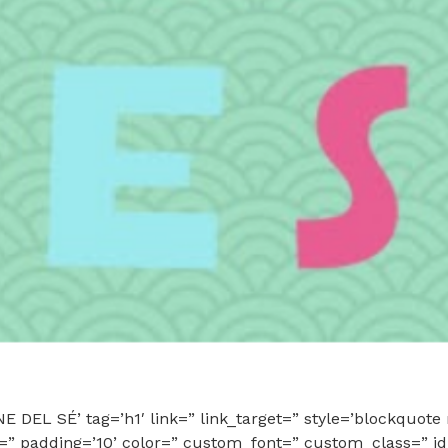
DEL SÉ’ tag=’h1′ link=” link_target=” style=’blockquot
” padding=’10’ color=” custom_font=” custom_class=” i