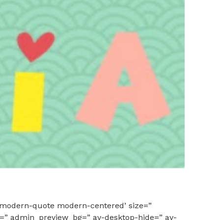
e modern-quote modern-centered’ size=”
d=” admin_preview_bg=” av-desktop-hide=” av-