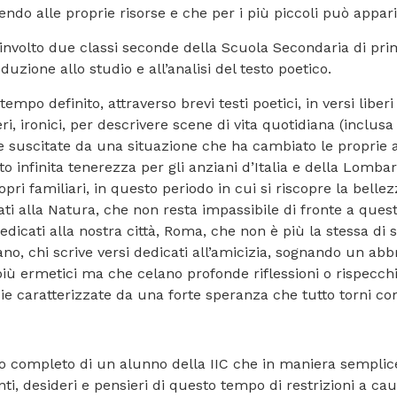
ngendo alle proprie risorse e che per i più piccoli può appa
involto due classi seconde della Scuola Secondaria di pr
oduzione allo studio e all’analisi del testo poetico.
empo definito, attraverso brevi testi poetici, in versi liberi
ri, ironici, per descrivere scene di vita quotidiana (inclusa 
suscitate da una situazione che ha cambiato le proprie ab
o infinita tenerezza per gli anziani d’Italia e della Lomba
opri familiari, in questo periodo in cui si riscopre la belle
cati alla Natura, che non resta impassibile di fronte a que
 dedicati alla nostra città, Roma, che non è più la stessa d
o, chi scrive versi dedicati all’amicizia, sognando un ab
iù ermetici ma che celano profonde riflessioni o rispecchian
esie caratterizzate da una forte speranza che tutto torni c
getto completo di un alunno della IIC che in maniera semplic
enti, desideri e pensieri di questo tempo di restrizioni a 