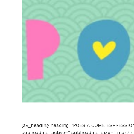
[av_heading heading=’POESIA COME ESPRESSIONE 
subheading_active=” subheading_size=” margin=