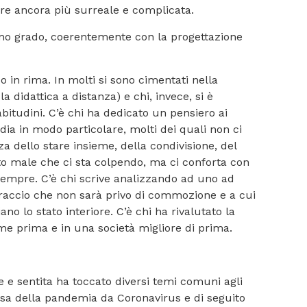
rire ancora più surreale e complicata.
imo grado, coerentemente con la progettazione
 o in rima. In molti si sono cimentati nella
la didattica a distanza) e chi, invece, si è
itudini. C’è chi ha dedicato un pensiero ai
rdia in modo particolare, molti dei quali non ci
zza dello stare insieme, della condivisione, del
sto male che ci sta colpendo, ma ci conforta con
i sempre. C’è chi scrive analizzando ad uno ad
braccio che non sarà privo di commozione e a cui
o lo stato interiore. C’è chi ha rivalutato la
ome prima e in una società migliore di prima.
e e sentita ha toccato diversi temi comuni agli
causa della pandemia da Coronavirus e di seguito