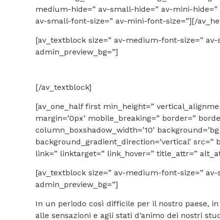
medium-hide=” av-small-hide=” av-mini-hide=” av
av-small-font-size=” av-mini-font-size=”][/av_he
[av_textblock size=” av-medium-font-size=” av-s
admin_preview_bg=”]
[/av_textblock]
[av_one_half first min_height=” vertical_ali
margin=’0px’ mobile_breaking=” border=” bord
column_boxshadow_width=’10’ background=’bg_
background_gradient_direction=’vertical’ src=” 
link=” linktarget=” link_hover=” title_attr=” alt
[av_textblock size=” av-medium-font-size=” av-s
admin_preview_bg=”]
In un periodo così difficile per il nostro paese, i
alle sensazioni e agli stati d’animo dei nostri stud