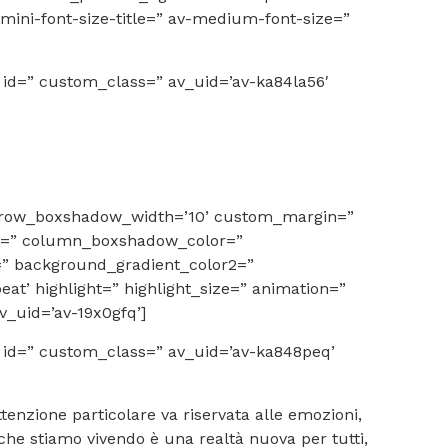
mini-font-size-title=” av-medium-font-size=”
” id=” custom_class=” av_uid=’av-ka84la56′
” row_boxshadow_width=’10’ custom_margin=”
ow=” column_boxshadow_color=”
” background_gradient_color2=”
at’ highlight=” highlight_size=” animation=”
av_uid=’av-19x0gfq’]
” id=” custom_class=” av_uid=’av-ka848peq’
attenzione particolare va riservata alle emozioni,
la che stiamo vivendo è una realtà nuova per tutti,