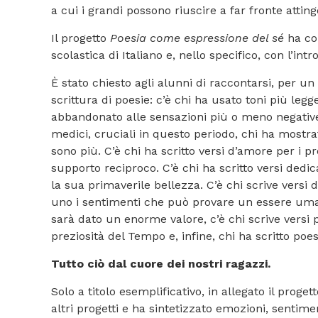
a cui i grandi possono riuscire a far fronte atti
Il progetto
Poesia come espressione del sé
ha co
scolastica di Italiano e, nello specifico, con l’intr
È stato chiesto agli alunni di raccontarsi, per un t
scrittura di poesie: c’è chi ha usato toni più legge
abbandonato alle sensazioni più o meno negative 
medici, cruciali in questo periodo, chi ha mostrat
sono più. C’è chi ha scritto versi d’amore per i pr
supporto reciproco. C’è chi ha scritto versi dedi
la sua primaverile bellezza. C’è chi scrive versi
uno i sentimenti che può provare un essere uman
sarà dato un enorme valore, c’è chi scrive versi p
preziosità del Tempo e, infine, chi ha scritto po
Tutto ciò dal cuore dei nostri ragazzi.
Solo a titolo esemplificativo, in allegato il pro
altri progetti e ha sintetizzato emozioni, sentim