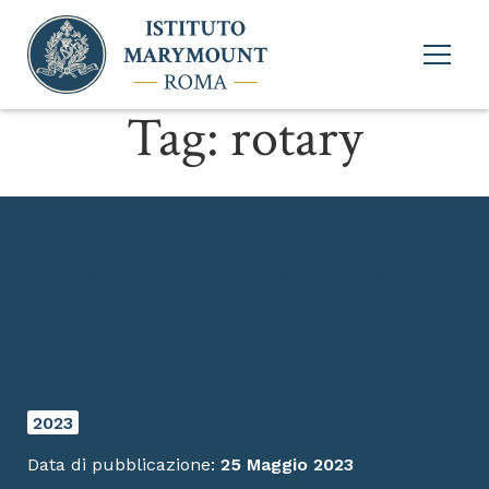
Apri
menu
princi
Tag:
rotary
Rotary contro la violenza
di genere: verso l’evento
conclusivo
2023
Data di pubblicazione:
25 Maggio 2023