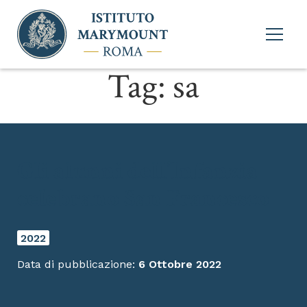
Apri
menu
princi
Tag:
sa
Gli alunni dell’Infanzia
celebrano San Francesco
2022
Data di pubblicazione:
6 Ottobre 2022