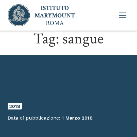
Apri
menu
princi
Tag:
sangue
Giornata di Donazione del
Sangue
2018
Data di pubblicazione:
1 Marzo 2018