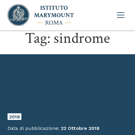
Apri
menu
princi
Tag:
sindrome
Giornata dedicata alla
Sindrome di Down
all’Istituto Marymount
2018
Data di pubblicazione:
22 Ottobre 2018