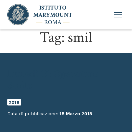
Apri
menu
princi
Tag:
smil
Lunedì 19: Operation
Smile
2018
Data di pubblicazione:
15 Marzo 2018