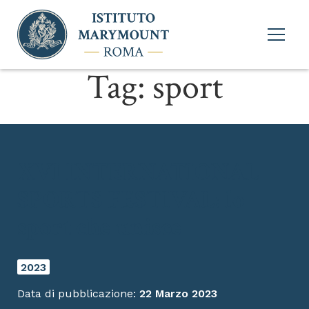
Apri
menu
princi
Tag:
sport
XVI INTERNATIONAL
SPORTS FESTIVAL: lo
sport che unisce
2023
Data di pubblicazione:
22 Marzo 2023