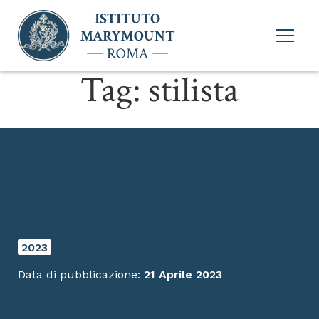
Apri
menu
princi
Tag:
stilista
Laboratorio creativo:
stilista per un giorno
2023
Data di pubblicazione:
21 Aprile 2023