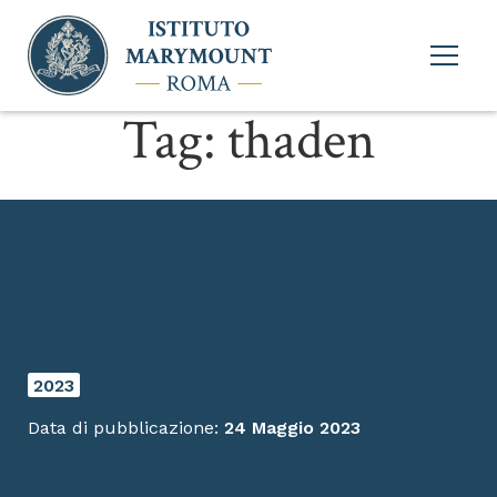
Apri
menu
princi
Tag:
thaden
Thaden School, una visita
dall’Arkansas!
2023
Data di pubblicazione:
24 Maggio 2023