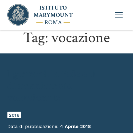
Apri
menu
princi
Tag:
vocazione
I giovani, la fede e il
discernimento
vocazionale
2018
Data di pubblicazione:
4 Aprile 2018